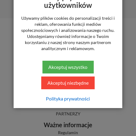
użytkowników
Używamy plików cookies do personalizacji treści i
reklam, oferowania funkcji mediów
społecznościowych i analizowania naszego ruchu.
Udostępniamy również informacje o Twoim
korzystaniu z naszej strony naszym partnerom
Newsletter
analitycznym i reklamowym.
Zapisz się do naszego newslettera
Akceptuj wszystko
ZAPISZ SIĘ
Akceptuj niezbędne
Solano
Polityka prywatności
O marce
Kontakt
PARTNERZY
Ważne informacje
Regulamin