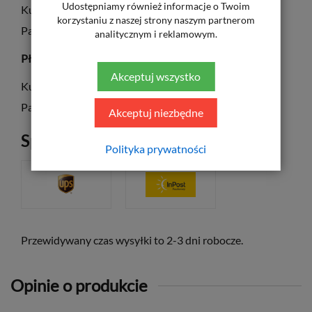
Udostępniamy również informacje o Twoim
Kurier UPS – 20 zł
korzystaniu z naszej strony naszym partnerom
Paczkomaty InPost – 11,50 zł
analitycznym i reklamowym.
Płatność za pobraniem
Akceptuj wszystko
Kurier UPS – 25 zł
Paczkomaty InPost – 15 zł
Akceptuj niezbędne
Sposób dostawy
Polityka prywatności
Przewidywany czas wysyłki to 2-3 dni robocze.
Opinie o produkcie