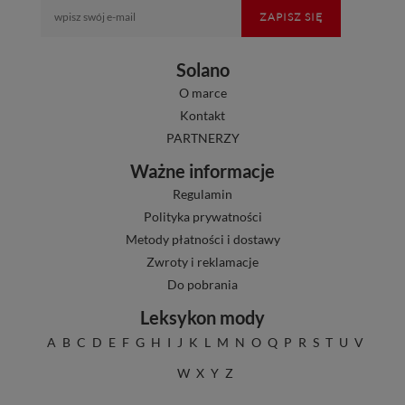
ZAPISZ SIĘ
Solano
O marce
Kontakt
PARTNERZY
Ważne informacje
Regulamin
Polityka prywatności
Metody płatności i dostawy
Zwroty i reklamacje
Do pobrania
Leksykon mody
A
B
C
D
E
F
G
H
I
J
K
L
M
N
O
Q
P
R
S
T
U
V
W
X
Y
Z