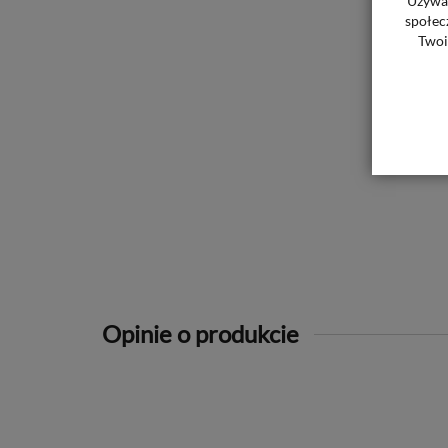
Używam
społec
Twoi
Opinie o produkcie