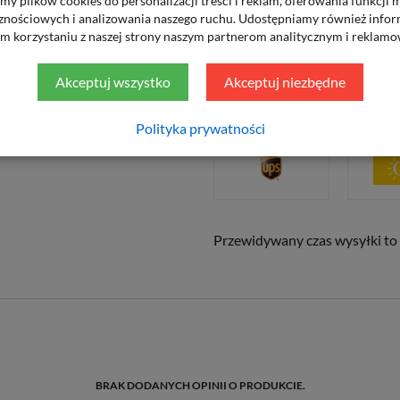
y plików cookies do personalizacji treści i reklam, oferowania funkcji
Płatność za pobraniem
znościowych i analizowania naszego ruchu. Udostępniamy również infor
m korzystaniu z naszej strony naszym partnerom analitycznym i reklam
Kurier UPS – 25 zł
Paczkomaty InPost – 15 zł
Akceptuj wszystko
Akceptuj niezbędne
Sposób dostawy
Polityka prywatności
Przewidywany czas wysyłki to 
BRAK DODANYCH OPINII O PRODUKCIE.