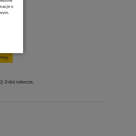
 mediów
macje o
owym.
2-3 dni robocze.