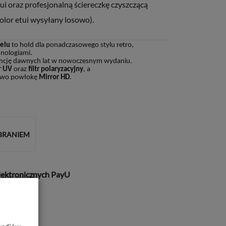
ui oraz profesjonalną ściereczkę czyszczącą
olor etui wysyłany losowo).
elu
to hołd dla ponadczasowego stylu retro,
nologiami.
egancję dawnych lat w nowoczesnym wydaniu.
r
UV
oraz
filtr polaryzacyjny
, a
owo powłokę
Mirror HD
.
BRANIEM
lektronicznych PayU