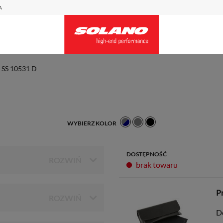
A
SS 10531 D
WYBIERZ KOLOR
DOSTĘPNOŚĆ
brak towaru
P
D