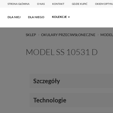
STRONA GŁÓWNA
O NAS
KONTAKT
GDZIE KUPIĆ
OKIEM OPTYK
KOLEKCJE
DLA NIEJ
DLA NIEGO
SKLEP
OKULARY PRZECIWSŁONECZNE
MODEL 
MODEL SS 10531 D
Szczegóły
Technologie