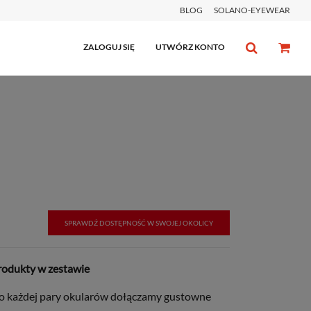
BLOG
SOLANO-EYEWEAR
ZALOGUJ SIĘ
UTWÓRZ KONTO
SPRAWDŹ DOSTĘPNOŚĆ W SWOJEJ OKOLICY
rodukty w zestawie
o każdej pary okularów dołączamy gustowne