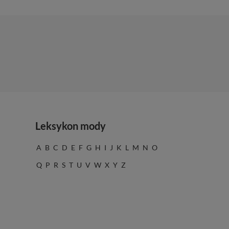
Leksykon mody
A
B
C
D
E
F
G
H
I
J
K
L
M
N
O
Q
P
R
S
T
U
V
W
X
Y
Z