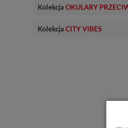
Kolekcja
OKULARY PRZECI
Kolekcja
CITY VIBES