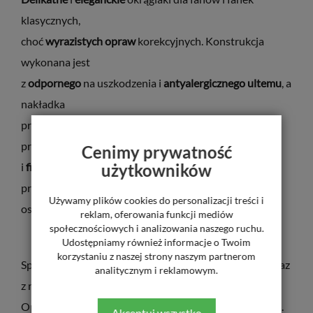
klasycznych,
choć
wyrazistych opraw
korekcyjnych. Konstrukcja
wykonana jest
z
odpornego
na uszkodzenia i
antyalergicznego ultemu
, a
nakładka
przeciwsłoneczna
CLIP-ON
wyposażona jest w
profesjonalny
filtr UV
Cenimy prywatność
i
filtr polaryzacyjny
użytkowników
. Modele junior będą też doskonałą
propozycją dla
Używamy plików cookies do personalizacji treści i
osób o drobnych proporcjach twarzy.
reklam, oferowania funkcji mediów
społecznościowych i analizowania naszego ruchu.
Udostępniamy również informacje o Twoim
korzystaniu z naszej strony naszym partnerom
Sprzedażą objęta jest wyłącznie oprawa korekcyjna wraz
analitycznym i reklamowym.
z nakładkami.
Oprawa posiada soczewki demonstracyjne bez dioptrii.
Akceptuj wszystko