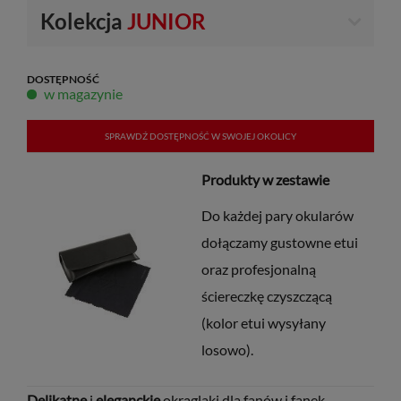
Kolekcja
JUNIOR
DOSTĘPNOŚĆ
w magazynie
SPRAWDŹ DOSTĘPNOŚĆ W SWOJEJ OKOLICY
Produkty w zestawie
Do każdej pary okularów
dołączamy gustowne etui
oraz profesjonalną
ściereczkę czyszczącą
(kolor etui wysyłany
losowo).
Delikatne
i
eleganckie
okrąglaki dla fanów i fanek