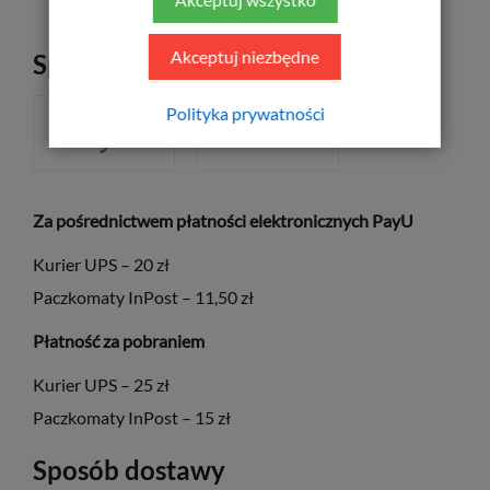
Akceptuj niezbędne
Sposób płatności
Polityka prywatności
ZA POBRANIEM
Za pośrednictwem płatności elektronicznych PayU
Kurier UPS – 20 zł
Paczkomaty InPost – 11,50 zł
Płatność za pobraniem
Kurier UPS – 25 zł
Paczkomaty InPost – 15 zł
Sposób dostawy