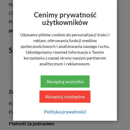
Nakładki przeznaczone są do modelu okularów Solano
Clip-On
CL 10149
.
Cenimy prywatność
użytkowników
Posiadają soczewki z
filtrem UV
oraz
filtrem
polaryzacyjnym.
Używamy plików cookies do personalizacji treści i
reklam, oferowania funkcji mediów
społecznościowych i analizowania naszego ruchu.
Sposób płatności
Udostępniamy również informacje o Twoim
korzystaniu z naszej strony naszym partnerom
analitycznym i reklamowym.
ZA POBRANIEM
Akceptuj wszystko
Za pośrednictwem płatności elektronicznych PayU
Akceptuj niezbędne
Kurier UPS – 20 zł
Polityka prywatności
Paczkomaty InPost – 11,50 zł
Płatność za pobraniem