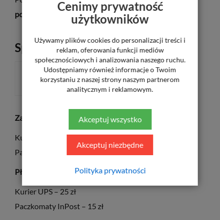
Cenimy prywatność
polaryzacyjnym.
użytkowników
Używamy plików cookies do personalizacji treści i
Sposób płatności
reklam, oferowania funkcji mediów
społecznościowych i analizowania naszego ruchu.
Udostępniamy również informacje o Twoim
ZA POBRANIEM
korzystaniu z naszej strony naszym partnerom
analitycznym i reklamowym.
Za pośrednictwem płatności elektronicznych PayU
Akceptuj wszystko
Kurier UPS – 20 zł
Akceptuj niezbędne
Paczkomaty InPost – 11,50 zł
Polityka prywatności
Płatność za pobraniem
Kurier UPS – 25 zł
Paczkomaty InPost – 15 zł