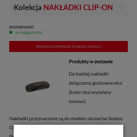
Kolekcja
NAKŁADKI CLIP-ON
DOSTĘPNOŚĆ
w magazynie
SPRAWDŹ DOSTĘPNOŚĆ W SWOJEJ OKOLICY
Produkty w zestawie
Do każdej nakładki
dołączamy gustowne etui
(kolor etui wysyłany
losowo).
Nakładki przeznaczone są do modelu okularów Solano
Clip-On
CL 50040
.
Posiadają soczewki z
filtrem UV
oraz
filtrem