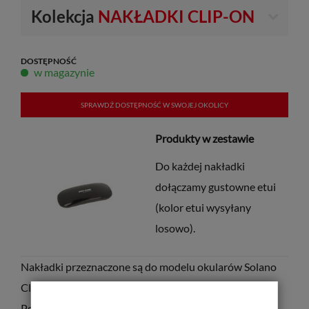
Kolekcja
NAKŁADKI CLIP-ON
DOSTĘPNOŚĆ
w magazynie
SPRAWDŹ DOSTĘPNOŚĆ W SWOJEJ OKOLICY
Produkty w zestawie
Do każdej nakładki
dołączamy gustowne etui
(kolor etui wysyłany
losowo).
Nakładki przeznaczone są do modelu okularów Solano
Clip-On
CL 90157
.
Posiadają soczewki z
filtrem UV
oraz
filtrem