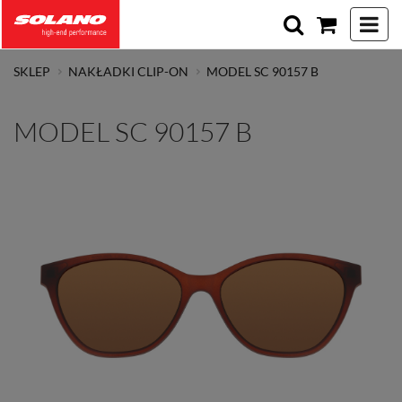
Toggle 
SKLEP
NAKŁADKI CLIP-ON
MODEL SC 90157 B
MODEL SC 90157 B