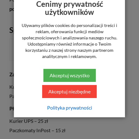
Cenimy prywatność
polaryzacyjnym.
użytkowników
Używamy plików cookies do personalizacji treści i
Sposób płatności
reklam, oferowania funkcji mediów
społecznościowych i analizowania naszego ruchu.
Udostępniamy również informacje o Twoim
ZA POBRANIEM
korzystaniu z naszej strony naszym partnerom
analitycznym i reklamowym.
Za pośrednictwem płatności elektronicznych PayU
Akceptuj wszystko
Kurier UPS – 20 zł
Akceptuj niezbędne
Paczkomaty InPost – 11,50 zł
Polityka prywatności
Płatność za pobraniem
Kurier UPS – 25 zł
Paczkomaty InPost – 15 zł