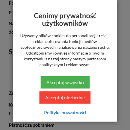
Posiadają soczewki z
filtrem UV
oraz
filtrem
polaryzacyjnym
.
Cenimy prywatność
użytkowników
Nakładka
SC90173 C
wyposażona jest w soczewki z
dodatkową powłoką
Mirror HD
.
Używamy plików cookies do personalizacji treści i
reklam, oferowania funkcji mediów
społecznościowych i analizowania naszego ruchu.
Sposób płatności
Udostępniamy również informacje o Twoim
korzystaniu z naszej strony naszym partnerom
analitycznym i reklamowym.
ZA POBRANIEM
Akceptuj wszystko
Za pośrednictwem płatności elektronicznych PayU
Akceptuj niezbędne
Kurier UPS – 20 zł
Polityka prywatności
Paczkomaty InPost – 11,50 zł
Płatność za pobraniem