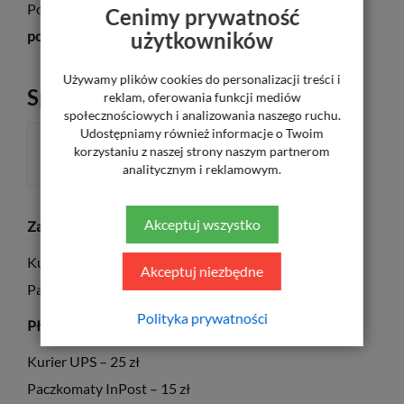
Posiadają soczewki z
filtrem UV oraz filtrem
Cenimy prywatność
użytkowników
polaryzacyjnym.
Używamy plików cookies do personalizacji treści i
Sposób płatności
reklam, oferowania funkcji mediów
społecznościowych i analizowania naszego ruchu.
Udostępniamy również informacje o Twoim
korzystaniu z naszej strony naszym partnerom
ZA POBRANIEM
analitycznym i reklamowym.
Akceptuj wszystko
Za pośrednictwem płatności elektronicznych PayU
Kurier UPS – 20 zł
Akceptuj niezbędne
Paczkomaty InPost – 11,50 zł
Polityka prywatności
Płatność za pobraniem
Kurier UPS – 25 zł
Paczkomaty InPost – 15 zł