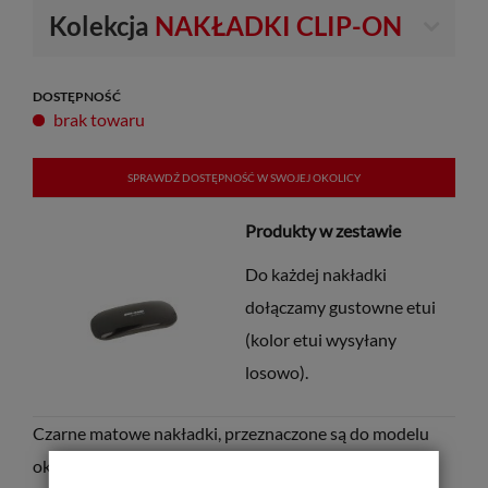
Kolekcja
NAKŁADKI CLIP-ON
DOSTĘPNOŚĆ
brak towaru
SPRAWDŹ DOSTĘPNOŚĆ W SWOJEJ OKOLICY
Produkty w zestawie
Do każdej nakładki
dołączamy gustowne etui
(kolor etui wysyłany
losowo).
Czarne matowe nakładki, przeznaczone są do modelu
okularów
Solano Clip-On CL
9
0
245
.