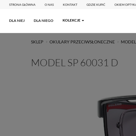
STRONA GŁÓWNA
O NAS
KONTAKT
GDZIE KUPIĆ
OKIEM OPTYK
KOLEKCJE
DLA NIEJ
DLA NIEGO
SKLEP
OKULARY PRZECIWSŁONECZNE
MODEL 
MODEL SP 60031 D