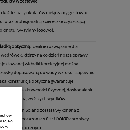
rodukty w zestawie
o każdej pary okularów dołączamy gustowne
ui oraz profesjonalną ściereczkę czyszczącą
olor etui wysyłany losowo).
ładką optyczną
, idealne rozwiązanie dla
 wędrówek, którzy na co dzień noszą oprawy
rojektowanej wkładki korekcyjnej można
zewkę dopasowaną do wady wzroku i zapewnić
aka konstrukcja optyczna gwarantuje
piasz się na aktywności fizycznej, doskonaleniu
siąganiu jak najwyższych wyników.
słonecznych Solano została wykonana z
 mediów
rbonu i wyposażona w filtr
UV400
chroniący
macje o
owym.
 przeciwsłonecznym.