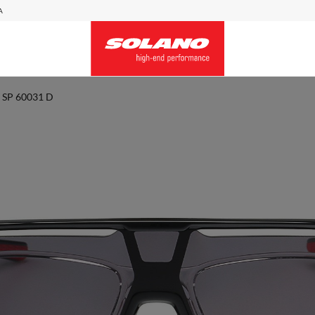
A
SP 60031 D