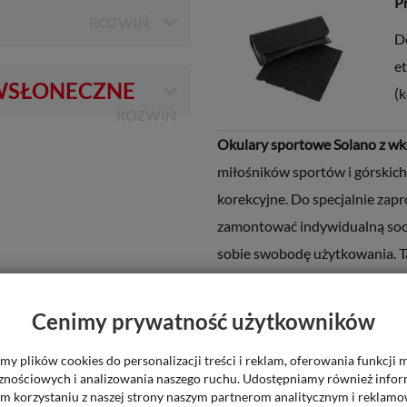
P
D
et
WSŁONECZNE
(k
Okulary sportowe Solano z wk
miłośników sportów i górskich
korekcyjne. Do specjalnie zap
zamontować indywidualną soc
sobie swobodę użytkowania. T
bezpieczeństwo i wygodę – sku
technicznych umiejętności i o
Cenimy prywatność użytkowników
Soczewka w okularach przeciw
y plików cookies do personalizacji treści i reklam, oferowania funkcji
odpornego na uderzenia polica
znościowych i analizowania naszego ruchu. Udostępniamy również infor
m korzystaniu z naszej strony naszym partnerom analitycznym i reklam
wzrok przed promieniowaniem