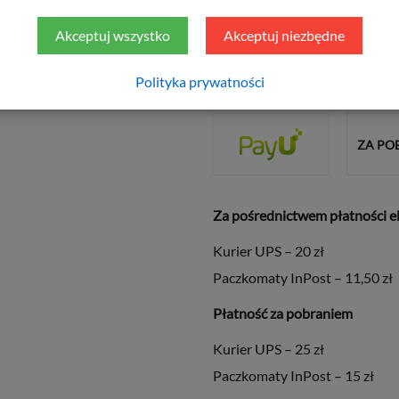
Akceptuj wszystko
Akceptuj niezbędne
Polityka prywatności
Sposób płatności
ZA PO
Za pośrednictwem płatności e
Kurier UPS – 20 zł
Paczkomaty InPost – 11,50 zł
Płatność za pobraniem
Kurier UPS – 25 zł
Paczkomaty InPost – 15 zł