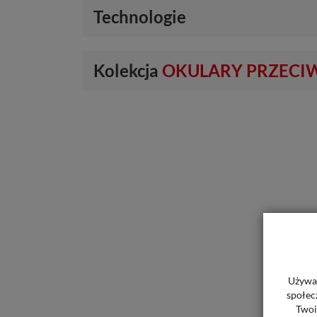
Technologie
Kolekcja
OKULARY PRZECI
Używam
społec
Twoi