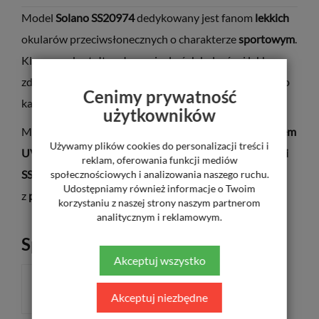
Model
Solano SS20974
dedykowany jest fanom
lekkich
okularów przeciwsłonecznych o charakterze
sportowym
.
Klasyczny kształt, połączenie dwóch kolorów i lekko
zdobiony zausznik sprawia, że dopasujesz te oprawy do
Cenimy prywatność
każdej stylizacji.
użytkowników
Model
SS20974
został wyposażony w soczewkę z
filtrem
Używamy plików cookies do personalizacji treści i
UV400
oraz
filtrem polaryzacyjnym
. Model
SS
20974B i
reklam, oferowania funkcji mediów
SS20974C
dodatkowo wyposażony jest w soczewkę
społecznościowych i analizowania naszego ruchu.
Udostępniamy również informacje o Twoim
z
powłoką Mirror HD
.
korzystaniu z naszej strony naszym partnerom
analitycznym i reklamowym.
Sposób płatności
Akceptuj wszystko
ZA POBRANIEM
Akceptuj niezbędne