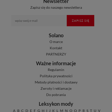
Newsletter
Zapisz się do naszego newslettera
ZAPISZ SIĘ
Solano
O marce
Kontakt
PARTNERZY
Ważne informacje
Regulamin
Polityka prywatności
Metody płatności i dostawy
Zwroty i reklamacje
Do pobrania
Leksykon mody
A
B
C
D
E
F
G
H
I
J
K
L
M
N
O
Q
P
R
S
T
U
V