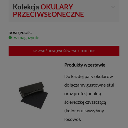
Kolekcja
OKULARY
PRZECIWSŁONECZNE
DOSTĘPNOŚĆ
w magazynie
SPRAWDŹ DOSTĘPNOŚĆ W SWOJEJ OKOLICY
Produkty w zestawie
Do każdej pary okularów
dołączamy gustowne etui
oraz profesjonalną
ściereczkę czyszczącą
(kolor etui wysyłany
losowo).