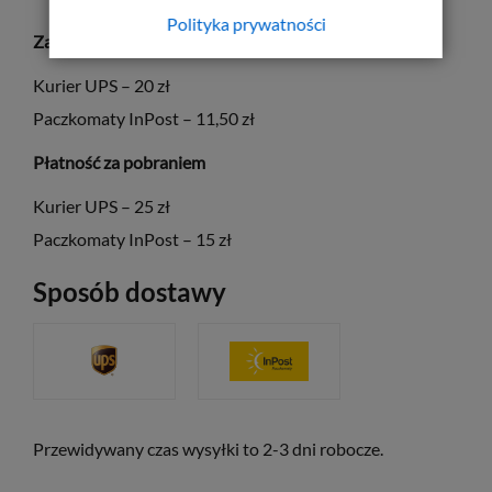
Polityka prywatności
Za pośrednictwem płatności elektronicznych PayU
Kurier UPS – 20 zł
Paczkomaty InPost – 11,50 zł
Płatność za pobraniem
Kurier UPS – 25 zł
Paczkomaty InPost – 15 zł
Sposób dostawy
Przewidywany czas wysyłki to 2-3 dni robocze.