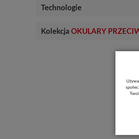
Technologie
Kolekcja
OKULARY PRZECI
Używam
społec
Twoi