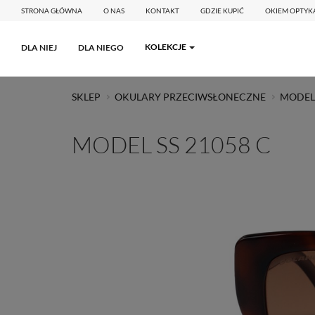
STRONA GŁÓWNA
O NAS
KONTAKT
GDZIE KUPIĆ
OKIEM OPTYK
KOLEKCJE
DLA NIEJ
DLA NIEGO
SKLEP
OKULARY PRZECIWSŁONECZNE
MODEL 
MODEL SS 21058 C