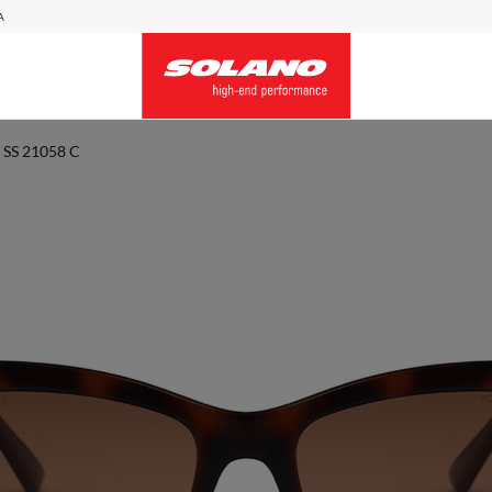
A
SS 21058 C