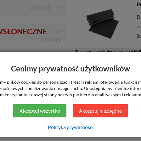
P
D
et
WSŁONECZNE
(k
Te eleganckie okulary z kolekcji
Hal
PC
, wyróżniają się lekką i prostą k
Idealne dla kobiet ceniących subtel
Cenimy prywatność użytkowników
wyposażone w
filtr
UV
oraz
filtr p
y plików cookies do personalizacji treści i reklam, oferowania funkcji
Sposób płatności
znościowych i analizowania naszego ruchu. Udostępniamy również infor
m korzystaniu z naszej strony naszym partnerom analitycznym i reklam
ZA PO
Akceptuj wszystko
Akceptuj niezbędne
Polityka prywatności
Za pośrednictwem płatności e