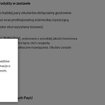
rodukty w zestawie
o każdej pary okularów dołączamy gustowne
ui oraz profesjonalną ściereczkę czyszczącą
olor etui wysyłany losowo).
lo, Rotterdam!
, wykonane z wysokiej jakości tworzywa
onstrukcją, która łączy styl z wygodą.
ny design i praktyczne rozwiązania. Okulary zostały
olaryzacyjny
.
 mediów
macje o
owym.
BRANIEM
lektronicznych PayU