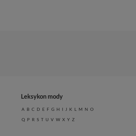
Leksykon mody
A
B
C
D
E
F
G
H
I
J
K
L
M
N
O
Q
P
R
S
T
U
V
W
X
Y
Z